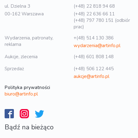
ul. Dzielna 3
(+48) 22 818 94 68
00-162 Warszawa
(+48) 22 636 66 11
(+48) 797 780 151 (odbiór
prac)
Wydarzenia, patronaty,
+(48) 514 130 386
reklama
wydarzenia@artinfo.pl
Aukcje, zlecenia
(+48) 601 808 148
Sprzedaż
(+48) 506 122 445
aukcje@artinfo.pl
Polityka prywatności
biuro@artinfo.pl
Bądź na bieżąco