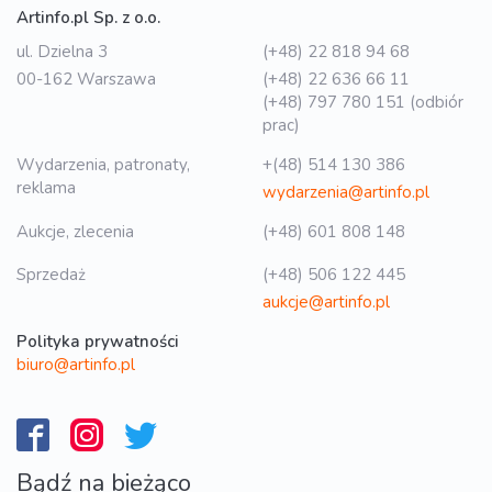
Artinfo.pl Sp. z o.o.
ul. Dzielna 3
(+48) 22 818 94 68
00-162 Warszawa
(+48) 22 636 66 11
(+48) 797 780 151 (odbiór
prac)
Wydarzenia, patronaty,
+(48) 514 130 386
reklama
wydarzenia@artinfo.pl
Aukcje, zlecenia
(+48) 601 808 148
Sprzedaż
(+48) 506 122 445
aukcje@artinfo.pl
Polityka prywatności
biuro@artinfo.pl
Bądź na bieżąco