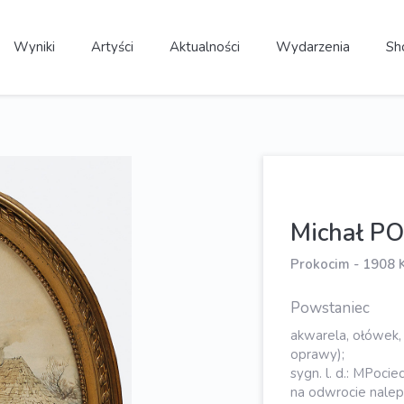
Wyniki
Artyści
Aktualności
Wydarzenia
Sh
Michał P
Prokocim - 1908 
Powstaniec
akwarela, ołówek, 
oprawy);
sygn. l. d.: MPocie
na odwrocie nale