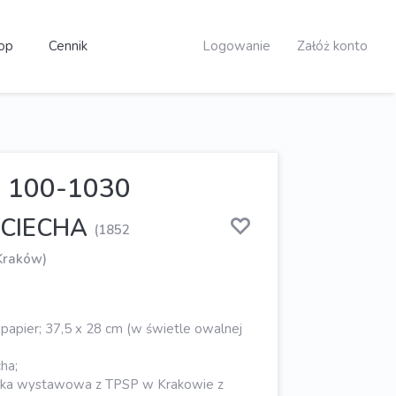
op
Cennik
Logowanie
Załóż konto
100-1030
OCIECHA
(1852
Kraków)
papier; 37,5 x 28 cm (w świetle owalnej
cha;
pka wystawowa z TPSP w Krakowie z