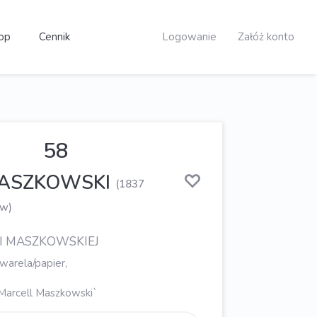
op
Cennik
Logowanie
Załóż konto
58
MASZKOWSKI
(1837
w)
I MASZKOWSKIEJ
warela/papier,
`Marcell Maszkowski`