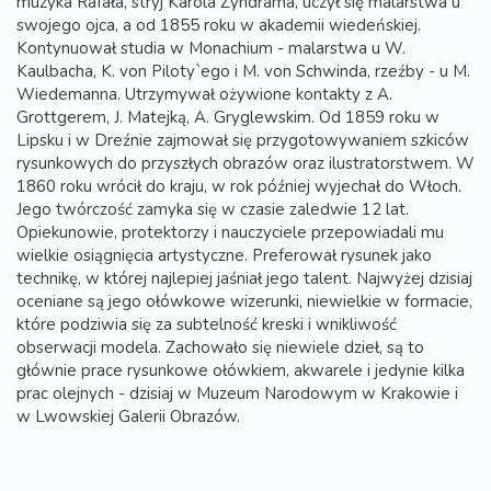
muzyka Rafała, stryj Karola Zyndrama, uczył się malarstwa u
swojego ojca, a od 1855 roku w akademii wiedeńskiej.
Kontynuował studia w Monachium - malarstwa u W.
Kaulbacha, K. von Piloty`ego i M. von Schwinda, rzeźby - u M.
Wiedemanna. Utrzymywał ożywione kontakty z A.
Grottgerem, J. Matejką, A. Gryglewskim. Od 1859 roku w
Lipsku i w Dreźnie zajmował się przygotowywaniem szkiców
rysunkowych do przyszłych obrazów oraz ilustratorstwem. W
1860 roku wrócił do kraju, w rok później wyjechał do Włoch.
Jego twórczość zamyka się w czasie zaledwie 12 lat.
Opiekunowie, protektorzy i nauczyciele przepowiadali mu
wielkie osiągnięcia artystyczne. Preferował rysunek jako
technikę, w której najlepiej jaśniał jego talent. Najwyżej dzisiaj
oceniane są jego ołówkowe wizerunki, niewielkie w formacie,
które podziwia się za subtelność kreski i wnikliwość
obserwacji modela. Zachowało się niewiele dzieł, są to
głównie prace rysunkowe ołówkiem, akwarele i jedynie kilka
prac olejnych - dzisiaj w Muzeum Narodowym w Krakowie i
w Lwowskiej Galerii Obrazów.