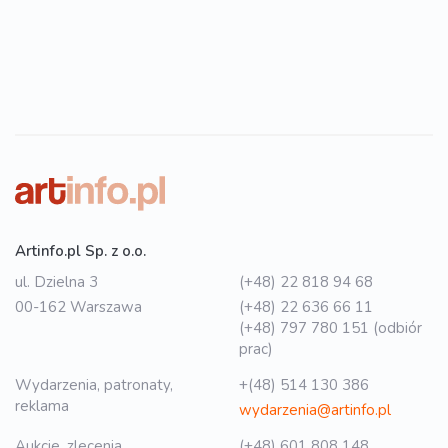
Artinfo.pl Sp. z o.o.
ul. Dzielna 3
(+48) 22 818 94 68
00-162 Warszawa
(+48) 22 636 66 11
(+48) 797 780 151 (odbiór
prac)
Wydarzenia, patronaty,
+(48) 514 130 386
reklama
wydarzenia@artinfo.pl
Aukcje, zlecenia
(+48) 601 808 148