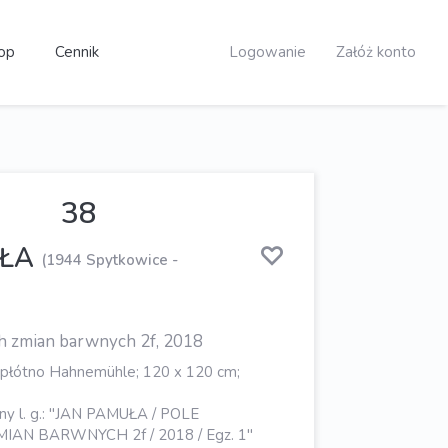
op
Cennik
Logowanie
Załóż konto
38
UŁA
(1944 Spytkowice -
h zmian barwnych 2f, 2018
 płótno Hahnemühle; 120 x 120 cm;
sany l. g.: "JAN PAMUŁA / POLE
AN BARWNYCH 2f / 2018 / Egz. 1"