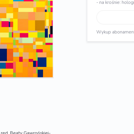
- na krośnie: holo
Wykup abonament, 
 red. Beaty Gawrońskiej-