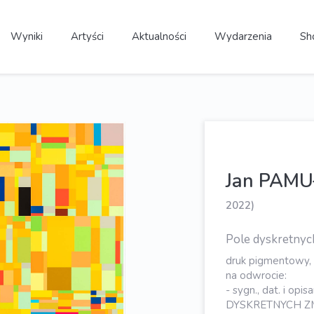
Wyniki
Artyści
Aktualności
Wydarzenia
Sh
Jan PAM
2022)
Pole dyskretnyc
druk pigmentowy,
na odwrocie:
- sygn., dat. i opi
DYSKRETNYCH ZMI