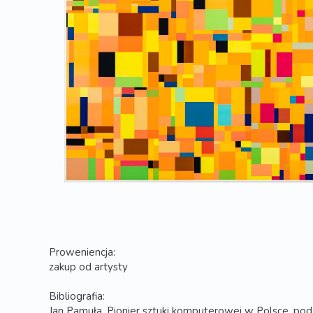
Proweniencja:
zakup od artysty
Bibliografia:
Jan Pamuła. Pionier sztuki komputerowej w Polsce, pod