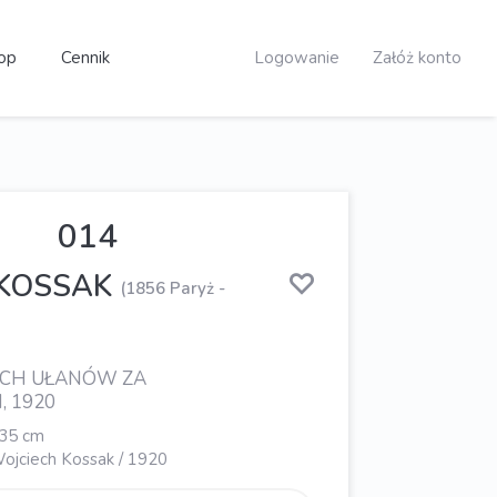
op
Cennik
Logowanie
Załóż konto
014
 KOSSAK
(1856 Paryż -
ICH UŁANÓW ZA
, 1920
 35 cm
ojciech Kossak / 1920