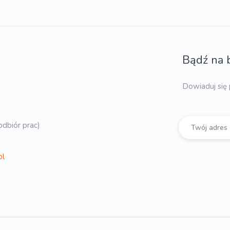
Bądź na 
Dowiaduj się 
dbiór prac)
pl