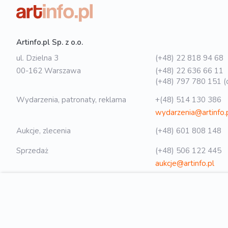
Artinfo.pl Sp. z o.o.
ul. Dzielna 3
(+48) 22 818 94 68
00-162 Warszawa
(+48) 22 636 66 11
(+48) 797 780 151 (o
Wydarzenia, patronaty, reklama
+(48) 514 130 386
wydarzenia@artinfo.
Aukcje, zlecenia
(+48) 601 808 148
Sprzedaż
(+48) 506 122 445
aukcje@artinfo.pl
Polityka prywatności
biuro@artinfo.pl