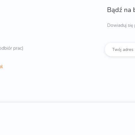
Bądź na 
Dowiaduj się 
dbiór prac)
pl