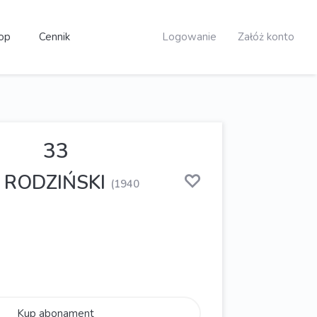
op
Cennik
Logowanie
Załóż konto
33
w RODZIŃSKI
(1940
Kup abonament