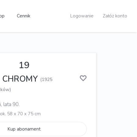
op
Cennik
Logowanie
Załóż konto
19
w CHROMY
(1925
aków)
, lata 90.
ok. 58 x 70 x 75 cm
Kup abonament