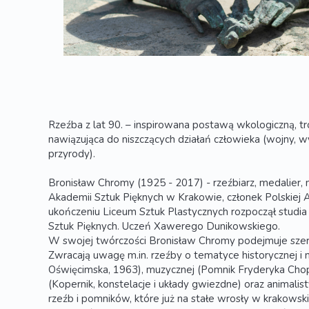
Rzeźba z lat 90. – inspirowana postawą wkologiczną, tr
nawiązująca do niszczących działań człowieka (wojny, w
przyrody).
Bronisław Chromy (1925 - 2017) - rzeźbiarz, medalier, m
Akademii Sztuk Pięknych w Krakowie, członek Polskiej 
ukończeniu Liceum Sztuk Plastycznych rozpoczął studia
Sztuk Pięknych. Uczeń Xawerego Dunikowskiego.
W swojej twórczości Bronisław Chromy podejmuje szer
Zwracają uwagę m.in. rzeźby o tematyce historycznej i 
Oświęcimska, 1963), muzycznej (Pomnik Fryderyka Chop
(Kopernik, konstelacje i układy gwiezdne) oraz animali
rzeźb i pomników, które już na stałe wrosły w krakowsk