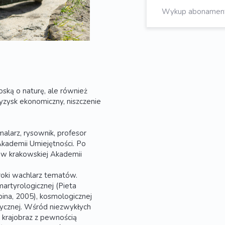
Wykup abonament, 
oską o naturę, ale również
yzysk ekonomiczny, niszczenie
alarz, rysownik, profesor
Akademii Umiejętności. Po
 w krakowskiej Akademii
oki wachlarz tematów.
martyrologicznej (Pieta
ina, 2005), kosmologicznej
stycznej. Wśród niezwykłych
i krajobraz z pewnością