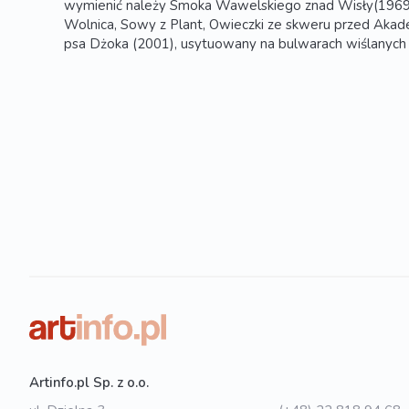
wymienić należy Smoka Wawelskiego znad Wisły(1969)
Wolnica, Sowy z Plant, Owieczki ze skweru przed Akade
psa Dżoka (2001), usytuowany na bulwarach wiślany
Artinfo.pl Sp. z o.o.