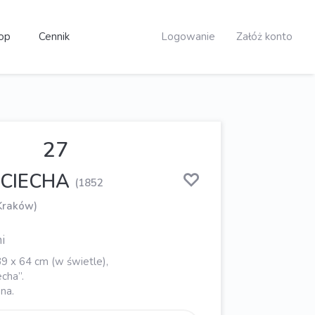
op
Cennik
Logowanie
Załóż konto
27
OCIECHA
(1852
Kraków)
i
39 x 64 cm (w świetle),
echa”.
na.