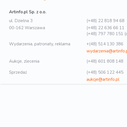
Artinfo.pl Sp. z o.o.
ul. Dzielna 3
(+48) 22 818 94 68
00-162 Warszawa
(+48) 22 636 66 11
(+48) 797 780 151 (o
Wydarzenia, patronaty, reklama
+(48) 514 130 386
wydarzenia@artinfo.
Aukcje, zlecenia
(+48) 601 808 148
Sprzedaż
(+48) 506 122 445
aukcje@artinfo.pl
Polityka prywatności
biuro@artinfo.pl