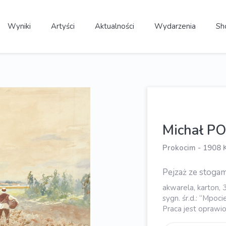
Wyniki
Artyści
Aktualności
Wydarzenia
Sh
Michał P
Prokocim - 1908 
Pejzaż ze stogam
akwarela, karton, 
sygn. śr.d.: “Mpoci
Praca jest oprawio