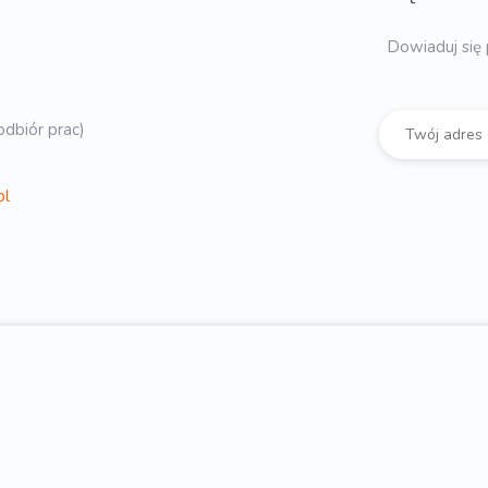
Dowiaduj się 
dbiór prac)
pl