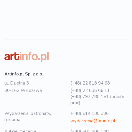
Artinfo.pl Sp. z o.o.
ul. Dzielna 3
(+48) 22 818 94 68
00-162 Warszawa
(+48) 22 636 66 11
(+48) 797 780 151 (odbiór
prac)
Wydarzenia, patronaty,
+(48) 514 130 386
reklama
wydarzenia@artinfo.pl
Aukcje, zlecenia
(+48) 601 808 148