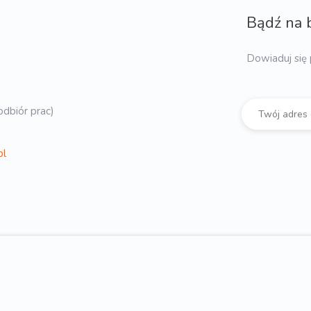
Bądź na 
Dowiaduj się 
dbiór prac)
pl