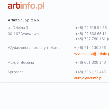
Artinfo.pl Sp. z o.o.
ul. Dzielna 3
(+48) 22 818 94 68
00-162 Warszawa
(+48) 22 636 66 11
(+48) 797 780 151 (o
Wydarzenia, patronaty, reklama
+(48) 514 130 386
wydarzenia@artinfo.
Aukcje, zlecenia
(+48) 601 808 148
Sprzedaż
(+48) 506 122 445
aukcje@artinfo.pl
Polityka prywatności
biuro@artinfo.pl