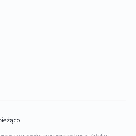
bieżąco
pierwszy o nowościach pojawiających się na Artinfo.pl