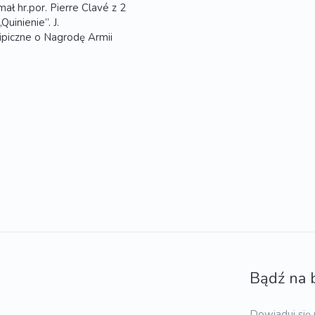
ł hr.por. Pierre Clavé z 2
Quinienie”. J.
ipiczne o Nagrodę Armii
Bądź na 
Dowiaduj się 