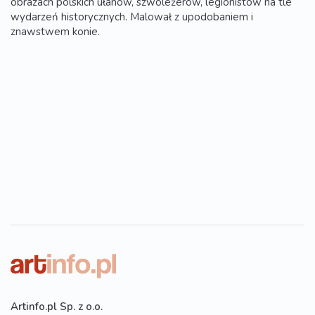
obrazach polskich ułanów, szwoleżerów, legionistów na tle
wydarzeń historycznych. Malował z upodobaniem i
znawstwem konie.
Artinfo.pl Sp. z o.o.