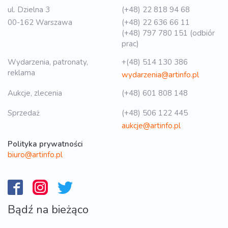
ul. Dzielna 3
(+48) 22 818 94 68
00-162 Warszawa
(+48) 22 636 66 11
(+48) 797 780 151 (odbiór
prac)
Wydarzenia, patronaty,
+(48) 514 130 386
reklama
wydarzenia@artinfo.pl
Aukcje, zlecenia
(+48) 601 808 148
Sprzedaż
(+48) 506 122 445
aukcje@artinfo.pl
Polityka prywatności
biuro@artinfo.pl
Bądź na bieżąco