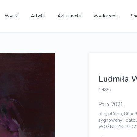
Wyniki
Artyści
Aktualności
Wydarzenia
Sh
Ludmiła
1985)
Para, 2021
olej, płótno, 80 x
sygnowany i dato
WOŹNICZKO/202