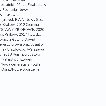
statnich 20 lat. Finalistka w
w Poznaniu, Nowy
 w Krakowie.
ki ust, BWA, Nowy Sącz;
e, Kraków; 2012 Ciemnia,
 WYSTAWY ZBIOROWE: 2020
dna, Kraków; 2017 Koledzy
pracy z Galerią Dawid
awa zbiorowa oraz udział w
amek Ujazdowski, Warszawa;
w; 2013 Ruja i porubstwo,
 Malarstwo językiem
Nowa generacja z Polski,
y Obraz/Nowe Spojrzenie,