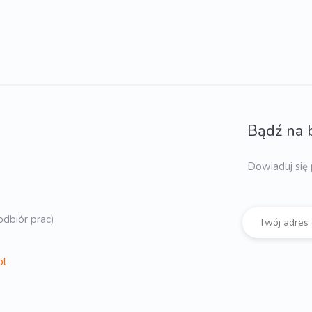
Bądź na 
Dowiaduj się 
dbiór prac)
pl