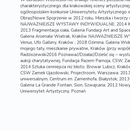
charakterystycznego dla krakowskiej sceny artystycznej o
ogólnopolskim konkursie Uniwersytetu Artystycznego 
Obraz/Nowe Spojrzenie w 2012 roku. Mieszka i tworzy
NAJWAŻNIEJSZE WYSTAWY INDYWIDUALNE: 2014 Kąci
2013 Fragmentacja ciała, Galeria Fundacji Art and Spac
Galeria Arsenale Wiatrak, Kraków NAJWAŻNIEJSZE
Venus, Ufo Gallery, Kraków ; 2018 Ozimina, Galeria Wi
mojego taty, mieszkanie prywatne, Kraków (przy współ
Radziszewski2016 Poznawać/Działać/Dzielić się – wyst
aukcji charytatywnej, Fundacja Razem Pamoja, CSW, Z
2014 Sztuka cenniejsza niż błoto, Browar Lubicz, Krakó
CSW Zamek Ujazdowski, Projectroom, Warszawa; 2013
uniwersalnym, Centrum im. Zamenhofa, Białystok; 2013 
Galeria La Grande Fontain, Sion, Szwajcaria; 2012 Now
Uniwersytet Artystyczny, Poznań