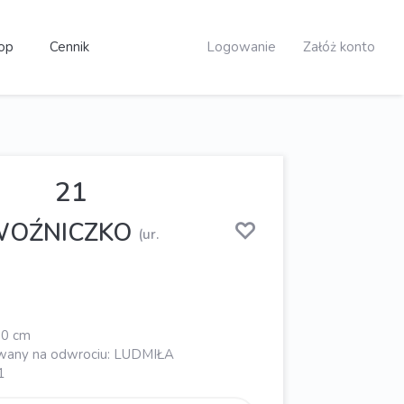
op
Cennik
Logowanie
Załóż konto
21
 WOŹNICZKO
(ur.
 80 cm
wany na odwrociu: LUDMIŁA
1