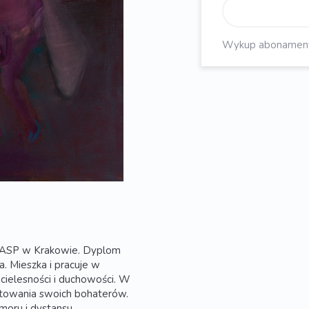
Wykup abonament, 
a ASP w Krakowie. Dyplom
. Mieszka i pracuje w
cielesności i duchowości. W
retowania swoich bohaterów.
moru i dystansu,