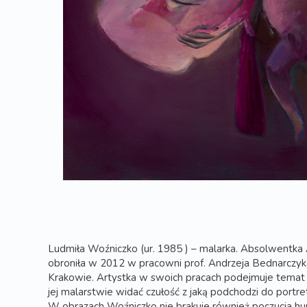
Ludmiła Woźniczko (ur. 1985 ) – malarka. Absolwentk
obroniła w 2012 w pracowni prof. Andrzeja Bednarczyka
Krakowie. Artystka w swoich pracach podejmuje temat 
jej malarstwie widać czułość z jaką podchodzi do port
W obrazach Woźniczko nie brakuje również poczucia hu