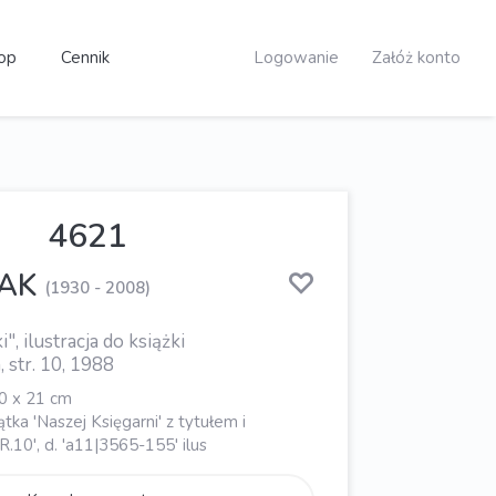
op
Cennik
Logowanie
Załóż konto
4621
SAK
(1930 - 2008)
, ilustracja do książki
str. 10, 1988
20 x 21 cm
tka 'Naszej Księgarni' z tytułem i
R.10', d. 'a11|3565-155' ilus