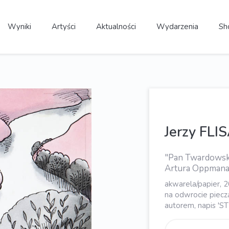
Wyniki
Artyści
Aktualności
Wydarzenia
Sh
Jerzy FLI
"Pan Twardowski"
Artura Oppmana, 
akwarela/papier, 
na odwrocie pieczą
autorem, napis 'ST