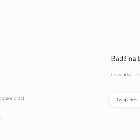
Bądź na 
Dowiaduj się 
dbiór prac)
pl