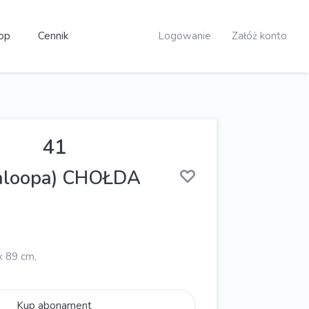
op
Cennik
Logowanie
Załóż konto
41
ualoopa) CHOŁDA
x 89 cm,
Kup abonament