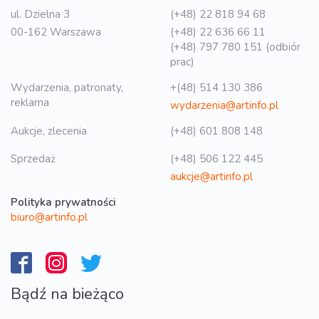
ul. Dzielna 3
(+48) 22 818 94 68
00-162 Warszawa
(+48) 22 636 66 11
(+48) 797 780 151 (odbiór
prac)
Wydarzenia, patronaty,
+(48) 514 130 386
reklama
wydarzenia@artinfo.pl
Aukcje, zlecenia
(+48) 601 808 148
Sprzedaż
(+48) 506 122 445
aukcje@artinfo.pl
Polityka prywatności
biuro@artinfo.pl
Bądź na bieżąco