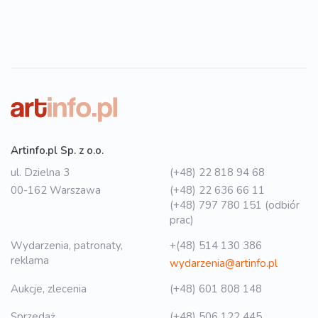
Artinfo.pl Sp. z o.o.
ul. Dzielna 3
(+48) 22 818 94 68
00-162 Warszawa
(+48) 22 636 66 11
(+48) 797 780 151 (odbiór
prac)
Wydarzenia, patronaty,
+(48) 514 130 386
reklama
wydarzenia@artinfo.pl
Aukcje, zlecenia
(+48) 601 808 148
Sprzedaż
(+48) 506 122 445