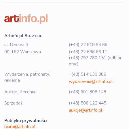
Artinfo.pl Sp. z o.o.
ul. Dzielna 3
(+48) 22 818 94 68
00-162 Warszawa
(+48) 22 636 66 11
(+48) 797 780 151 (odbiór
prac)
Wydarzenia, patronaty,
+(48) 514 130 386
reklama
wydarzenia@artinfo.pl
Aukcje, zlecenia
(+48) 601 808 148
Sprzedaż
(+48) 506 122 445
aukcje@artinfo.pl
Polityka prywatności
biuro@artinfo.pl