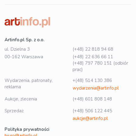
Artinfo.pl Sp. z o.o.
ul. Dzielna 3
(+48) 22 818 94 68
00-162 Warszawa
(+48) 22 636 66 11
(+48) 797 780 151 (odbiór
prac)
Wydarzenia, patronaty,
+(48) 514 130 386
reklama
wydarzenia@artinfo.pl
Aukcje, zlecenia
(+48) 601 808 148
Sprzedaż
(+48) 506 122 445
aukcje@artinfo.pl
Polityka prywatności
biuro@artinfo.pl