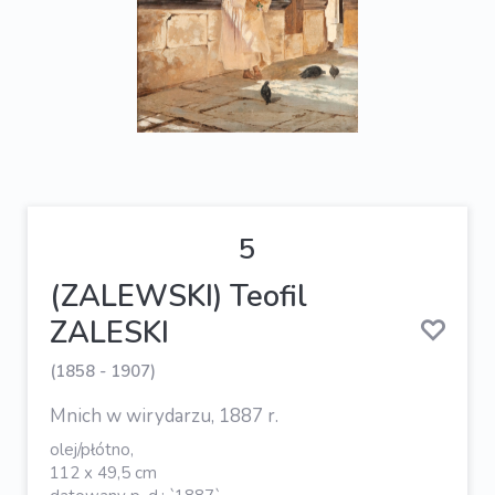
5
(ZALEWSKI) Teofil
ZALESKI
(1858 - 1907)
Mnich w wirydarzu, 1887 r.
olej/płótno,
112 x 49,5 cm