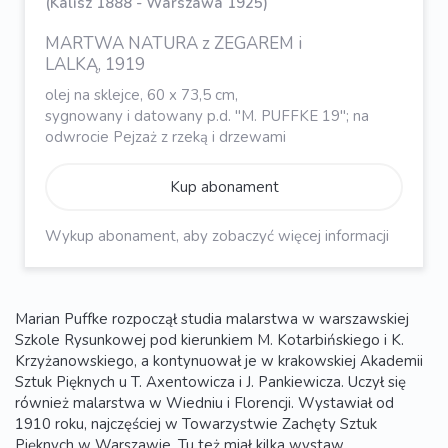
(Kalisz 1888 - Warszawa 1925)
MARTWA NATURA z ZEGAREM i
LALKĄ, 1919
olej na sklejce, 60 x 73,5 cm,
sygnowany i datowany p.d. "M. PUFFKE 19"; na
odwrocie Pejzaż z rzeką i drzewami
Kup abonament
Wykup abonament, aby zobaczyć więcej informacji
Marian Puffke rozpoczął studia malarstwa w warszawskiej
Szkole Rysunkowej pod kierunkiem M. Kotarbińskiego i K.
Krzyżanowskiego, a kontynuował je w krakowskiej Akademii
Sztuk Pięknych u T. Axentowicza i J. Pankiewicza. Uczył się
również malarstwa w Wiedniu i Florencji. Wystawiał od
1910 roku, najczęściej w Towarzystwie Zachęty Sztuk
Pięknych w Warszawie. Tu też miał kilka wystaw