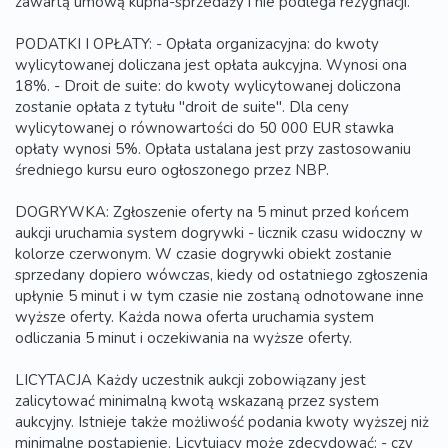
zawartą umową kupna-sprzedaży i nie podlega rezygnacji.
PODATKI I OPŁATY: - Opłata organizacyjna: do kwoty
wylicytowanej doliczana jest opłata aukcyjna. Wynosi ona
18%. - Droit de suite: do kwoty wylicytowanej doliczona
zostanie opłata z tytułu "droit de suite". Dla ceny
wylicytowanej o równowartości do 50 000 EUR stawka
opłaty wynosi 5%. Opłata ustalana jest przy zastosowaniu
średniego kursu euro ogłoszonego przez NBP.
DOGRYWKA: Zgłoszenie oferty na 5 minut przed końcem
aukcji uruchamia system dogrywki - licznik czasu widoczny w
kolorze czerwonym. W czasie dogrywki obiekt zostanie
sprzedany dopiero wówczas, kiedy od ostatniego zgłoszenia
upłynie 5 minut i w tym czasie nie zostaną odnotowane inne
wyższe oferty. Każda nowa oferta uruchamia system
odliczania 5 minut i oczekiwania na wyższe oferty.
LICYTACJA Każdy uczestnik aukcji zobowiązany jest
zalicytować minimalną kwotą wskazaną przez system
aukcyjny. Istnieje także możliwość podania kwoty wyższej niż
minimalne postąpienie. Licytujący może zdecydować: - czy