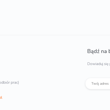
Bądź na 
Dowiaduj się 
dbiór prac)
pl