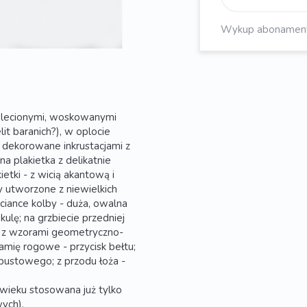
Wykup abonament, 
splecionymi, woskowanymi
lit baranich?), w oplocie
, dekorowane inkrustacjami z
na plakietka z delikatnie
etki - z wicią akantową i
 utworzone z niewielkich
ciance kolby - duża, owalna
ulę; na grzbiecie przedniej
ą, z wzorami geometryczno-
amię rogowe - przycisk bełtu;
pustowego; z przodu łoża -
wieku stosowana już tylko
ych).