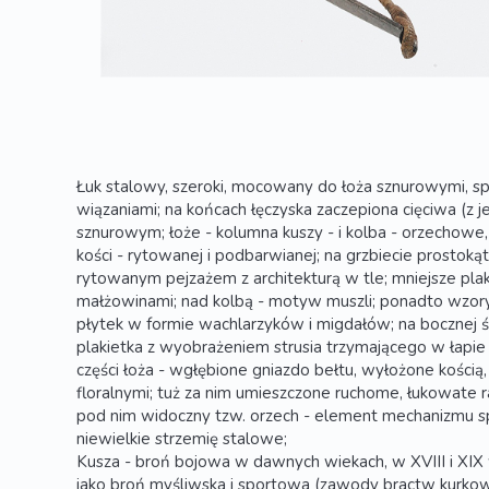
Łuk stalowy, szeroki, mocowany do łoża sznurowymi, 
wiązaniami; na końcach łęczyska zaczepiona cięciwa (z je
sznurowym; łoże - kolumna kuszy - i kolba - orzechowe
kości - rytowanej i podbarwianej; na grzbiecie prostokąt
rytowanym pejzażem z architekturą w tle; mniejsze plaki
małżowinami; nad kolbą - motyw muszli; ponadto wzory
płytek w formie wachlarzyków i migdałów; na bocznej ś
plakietka z wyobrażeniem strusia trzymającego w łapie k
części łoża - wgłębione gniazdo bełtu, wyłożone kości
floralnymi; tuż za nim umieszczone ruchome, łukowate r
pod nim widoczny tzw. orzech - element mechanizmu s
niewielkie strzemię stalowe;
Kusza - broń bojowa w dawnych wiekach, w XVIII i XIX 
jako broń myśliwska i sportowa (zawody bractw kurkow