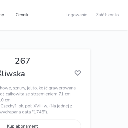
op
Cennik
Logowanie
Załóż konto
267
śliwska
howe, sznury, jelito, kość grawerowana,
dł. całkowita ze strzemieniem 71 cm;
10 cm.
zechy?; ok. poł. XVIII w. (Na jednej z
 wydrapana data "1745").
Kup abonament