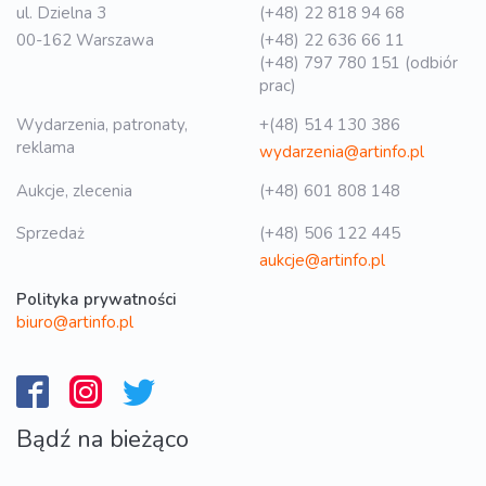
ul. Dzielna 3
(+48) 22 818 94 68
00-162 Warszawa
(+48) 22 636 66 11
(+48) 797 780 151 (odbiór
prac)
Wydarzenia, patronaty,
+(48) 514 130 386
reklama
wydarzenia@artinfo.pl
Aukcje, zlecenia
(+48) 601 808 148
Sprzedaż
(+48) 506 122 445
aukcje@artinfo.pl
Polityka prywatności
biuro@artinfo.pl
Bądź na bieżąco