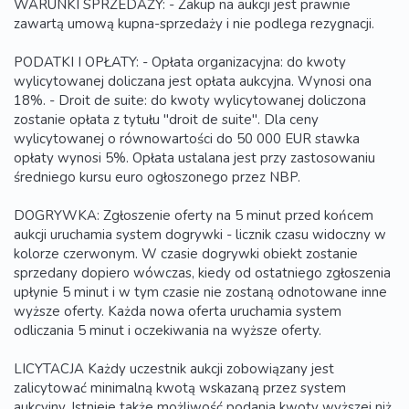
WARUNKI SPRZEDAŻY: - Zakup na aukcji jest prawnie
zawartą umową kupna-sprzedaży i nie podlega rezygnacji.
PODATKI I OPŁATY: - Opłata organizacyjna: do kwoty
wylicytowanej doliczana jest opłata aukcyjna. Wynosi ona
18%. - Droit de suite: do kwoty wylicytowanej doliczona
zostanie opłata z tytułu "droit de suite". Dla ceny
wylicytowanej o równowartości do 50 000 EUR stawka
opłaty wynosi 5%. Opłata ustalana jest przy zastosowaniu
średniego kursu euro ogłoszonego przez NBP.
DOGRYWKA: Zgłoszenie oferty na 5 minut przed końcem
aukcji uruchamia system dogrywki - licznik czasu widoczny w
kolorze czerwonym. W czasie dogrywki obiekt zostanie
sprzedany dopiero wówczas, kiedy od ostatniego zgłoszenia
upłynie 5 minut i w tym czasie nie zostaną odnotowane inne
wyższe oferty. Każda nowa oferta uruchamia system
odliczania 5 minut i oczekiwania na wyższe oferty.
LICYTACJA Każdy uczestnik aukcji zobowiązany jest
zalicytować minimalną kwotą wskazaną przez system
aukcyjny. Istnieje także możliwość podania kwoty wyższej niż