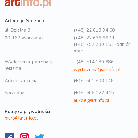
Artinfo.pl Sp. z o.o.
ul. Dzielna 3
(+48) 22 818 94 68
00-162 Warszawa
(+48) 22 636 66 11
(+48) 797 780 151 (odbiór
prac)
Wydarzenia, patronaty,
+(48) 514 130 386
reklama
wydarzenia@artinfo.pl
Aukcje, zlecenia
(+48) 601 808 148
Sprzedaż
(+48) 506 122 445
aukcje@artinfo.pl
Polityka prywatności
biuro@artinfo.pl