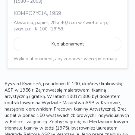
(1930 - 2003)
KOMPOZYCJA, 1959
Akwarela, papier, 28 x 40,5 cm w świetle p-p,
sygn. p.d.: K-100-[19]59.
Kup abonament
Wykup abonament, aby zobaczyć więcej informacji
Ryszard Kwiecień, pseudonim K-100, ukończył krakowską
ASP w 1956 r. Zajmował się malarstwem, tkaniną
artystyczną i grafiką. W latach 1981?1986 był docentem
kontraktowym na Wydziale Malarstwa ASP w Krakowie,
następnie kierownikiem Pracowni tkaniny Artystycznej. Brał
udział w ponad 150 wystawach zbiorowych i indywidualnych
w Polsce i za granicą. Zdobył nagrodę na Międzynarodowym
triennale tkaniny w łodzi (1975), był również laureatem
Nagrody Rektora ASP w Warszawie. Jego prace znajdują się