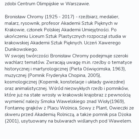
zdobi Centrum Olimpijskie w Warszawie.
Bronisław Chromy (1925 - 2017) - rzeźbiarz, medalier,
malarz, rysownik, profesor Akademii Sztuk Pięknych w
Krakowie, członek Polskiej Akademii Umiejętności. Po
ukończeniu Liceum Sztuk Plastycznych rozpoczął studia w
krakowskiej Akademii Sztuk Pięknych. Uczeń Xawerego
Dunikowskiego.
W swojej twórczości Bronisław Chromy podejmuje szeroki
wachlarz tematów. Zwracają uwagę m.in. rzeźby o tematyce
historycznej i martyrologicznej (Pieta Oświęcimska, 1963),
muzycznej (Pomnik Fryderyka Chopina, 2005),
kosmologicznej (Kopernik, konstelacje i układy gwiezdne)
oraz animalistycznej. Wśród niezwykłych rzeźb i pomników,
które już na stałe wrosły w krakowski krajobraz z pewnością
wymienić należy Smoka Wawelskiego znad Wisły(1969),
Fontannę grajków z Placu Wolnica, Sowy z Plant, Owieczki ze
skweru przed Akademią Rolniczą, a także pomnik psa Dżoka
(2001), usytuowany na bulwarach wiślanych pod Wawelem.