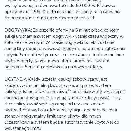
wylicytowanej o równowartości do 50 000 EUR stawka
opłaty wynosi 5%. Opłata ustalana jest przy zastosowaniu
średniego kursu euro ogłoszonego przez NBP.
DOGRYWKA: Zgłoszenie oferty na 5 minut przed końcem
aukcji uruchamia system dogrywki - licznik czasu widoczny w
kolorze czerwonym. W czasie dogrywki obiekt zostanie
sprzedany dopiero wówczas, kiedy od ostatniego zgłoszenia
upłynie 5 minut i w tym czasie nie zostaną odnotowane inne
wyższe oferty. Każda nowa oferta uruchamia system
odliczania 5 minut i oczekiwania na wyższe oferty.
LICYTACJA Każdy uczestnik aukcji zobowiązany jest
zalicytować minimalną kwotą wskazaną przez system
aukcyjny. Istnieje także możliwość podania kwoty wyższej niż
minimalne postąpienie. Licytujący może zdecydować: - czy
chce zalicytować wyższą ceną i od razu ma zostać
wyświetlona wyższa oferta w licytacji - czy podana cena
stanowi maksymalny limit ceny, ukryty dla innych
uczestników, a system będzie automatycznie licytował do
wskazanego limitu