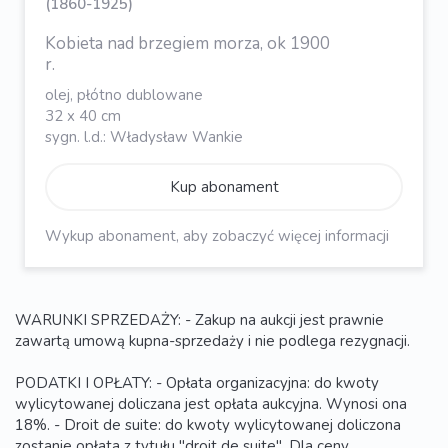
(1860-1925)
Kobieta nad brzegiem morza, ok 1900
r.
olej, płótno dublowane
32 x 40 cm
sygn. l.d.: Władysław Wankie
Kup abonament
Wykup abonament, aby zobaczyć więcej informacji
WARUNKI SPRZEDAŻY: - Zakup na aukcji jest prawnie
zawartą umową kupna-sprzedaży i nie podlega rezygnacji.
PODATKI I OPŁATY: - Opłata organizacyjna: do kwoty
wylicytowanej doliczana jest opłata aukcyjna. Wynosi ona
18%. - Droit de suite: do kwoty wylicytowanej doliczona
zostanie opłata z tytułu "droit de suite". Dla ceny