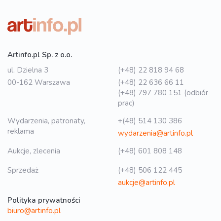
Artinfo.pl Sp. z o.o.
ul. Dzielna 3
(+48) 22 818 94 68
00-162 Warszawa
(+48) 22 636 66 11
(+48) 797 780 151 (odbiór
prac)
Wydarzenia, patronaty,
+(48) 514 130 386
reklama
wydarzenia@artinfo.pl
Aukcje, zlecenia
(+48) 601 808 148
Sprzedaż
(+48) 506 122 445
aukcje@artinfo.pl
Polityka prywatności
biuro@artinfo.pl