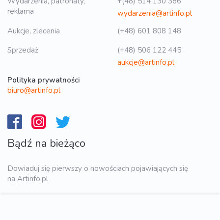
Wydarzenia, patronaty,
+(48) 514 130 386
reklama
wydarzenia@artinfo.pl
Aukcje, zlecenia
(+48) 601 808 148
Sprzedaż
(+48) 506 122 445
aukcje@artinfo.pl
Polityka prywatności
biuro@artinfo.pl
Bądź na bieżąco
Dowiaduj się pierwszy o nowościach pojawiających się
na Artinfo.pl
WYŚLIJ