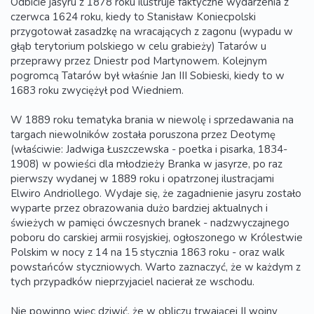
Odbicie jasyru z 1878 roku ilustruje faktyczne wydarzenia z
czerwca 1624 roku, kiedy to Stanisław Koniecpolski
przygotował zasadzkę na wracających z zagonu (wypadu w
głąb terytorium polskiego w celu grabieży) Tatarów u
przeprawy przez Dniestr pod Martynowem. Kolejnym
pogromcą Tatarów był właśnie Jan III Sobieski, kiedy to w
1683 roku zwyciężył pod Wiedniem.
W 1889 roku tematyka brania w niewolę i sprzedawania na
targach niewolników została poruszona przez Deotymę
(właściwie: Jadwiga Łuszczewska - poetka i pisarka, 1834-
1908) w powieści dla młodzieży Branka w jasyrze, po raz
pierwszy wydanej w 1889 roku i opatrzonej ilustracjami
Elwiro Andriollego. Wydaje się, że zagadnienie jasyru zostało
wyparte przez obrazowania dużo bardziej aktualnych i
świeżych w pamięci ówczesnych branek - nadzwyczajnego
poboru do carskiej armii rosyjskiej, ogłoszonego w Królestwie
Polskim w nocy z 14 na 15 stycznia 1863 roku - oraz walk
powstańców styczniowych. Warto zaznaczyć, że w każdym z
tych przypadków nieprzyjaciel nacierał ze wschodu.
Nie powinno więc dziwić, że w obliczu trwającej II wojny