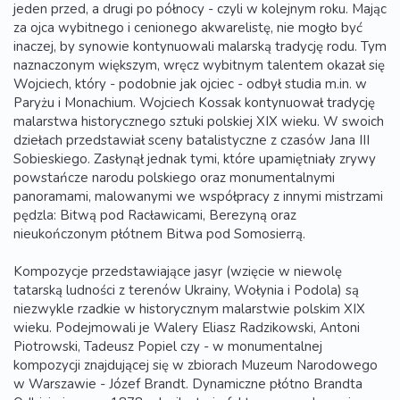
jeden przed, a drugi po północy - czyli w kolejnym roku. Mając
za ojca wybitnego i cenionego akwarelistę, nie mogło być
inaczej, by synowie kontynuowali malarską tradycję rodu. Tym
naznaczonym większym, wręcz wybitnym talentem okazał się
Wojciech, który - podobnie jak ojciec - odbył studia m.in. w
Paryżu i Monachium. Wojciech Kossak kontynuował tradycję
malarstwa historycznego sztuki polskiej XIX wieku. W swoich
dziełach przedstawiał sceny batalistyczne z czasów Jana III
Sobieskiego. Zasłynął jednak tymi, które upamiętniały zrywy
powstańcze narodu polskiego oraz monumentalnymi
panoramami, malowanymi we współpracy z innymi mistrzami
pędzla: Bitwą pod Racławicami, Berezyną oraz
nieukończonym płótnem Bitwa pod Somosierrą.
Kompozycje przedstawiające jasyr (wzięcie w niewolę
tatarską ludności z terenów Ukrainy, Wołynia i Podola) są
niezwykle rzadkie w historycznym malarstwie polskim XIX
wieku. Podejmowali je Walery Eliasz Radzikowski, Antoni
Piotrowski, Tadeusz Popiel czy - w monumentalnej
kompozycji znajdującej się w zbiorach Muzeum Narodowego
w Warszawie - Józef Brandt. Dynamiczne płótno Brandta