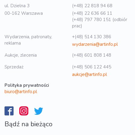
ul. Dzielna 3
(+48) 22 818 94 68
00-162 Warszawa
(+48) 22 636 66 11
(+48) 797 780 151 (odbiór
prac)
Wydarzenia, patronaty,
+(48) 514 130 386
reklama
wydarzenia@artinfo.pl
Aukcje, zlecenia
(+48) 601 808 148
Sprzedaż
(+48) 506 122 445
aukcje@artinfo.pl
Polityka prywatności
biuro@artinfo.pl
Bądź na bieżąco