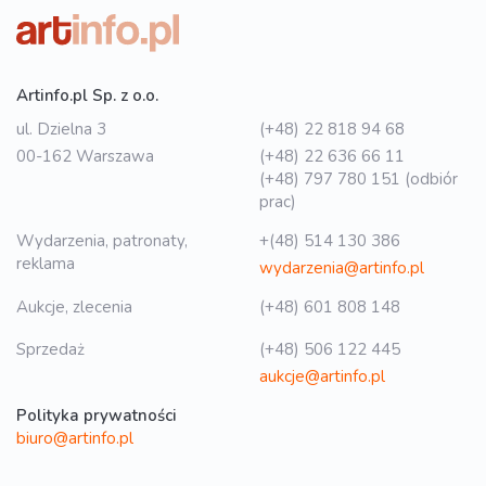
Artinfo.pl Sp. z o.o.
ul. Dzielna 3
(+48) 22 818 94 68
00-162 Warszawa
(+48) 22 636 66 11
(+48) 797 780 151 (odbiór
prac)
Wydarzenia, patronaty,
+(48) 514 130 386
reklama
wydarzenia@artinfo.pl
Aukcje, zlecenia
(+48) 601 808 148
Sprzedaż
(+48) 506 122 445
aukcje@artinfo.pl
Polityka prywatności
biuro@artinfo.pl