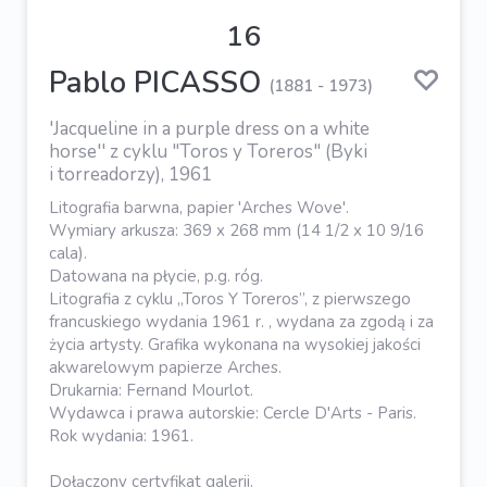
16
Pablo PICASSO
(1881 - 1973)
'Jacqueline in a purple dress on a white
horse'' z cyklu "Toros y Toreros" (Byki
i torreadorzy), 1961
Litografia barwna, papier 'Arches Wove'.
Wymiary arkusza: 369 x 268 mm (14 1/2 x 10 9/16
cala).
Datowana na płycie, p.g. róg.
Litografia z cyklu „Toros Y Toreros”, z pierwszego
francuskiego wydania 1961 r. , wydana za zgodą i za
życia artysty. Grafika wykonana na wysokiej jakości
akwarelowym papierze Arches.
Drukarnia: Fernand Mourlot.
Wydawca i prawa autorskie: Cercle D'Arts - Paris.
Rok wydania: 1961.
Dołączony certyfikat galerii.