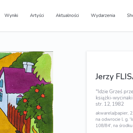
Wyniki
Artyści
Aktualności
Wydarzenia
Sh
Jerzy FLI
"Idzie Grześ prze
książki-wycinaki
str. 12, 1982
akwarela/papier, 2
na odwrocie l. g. 'Id
108/84', na środku