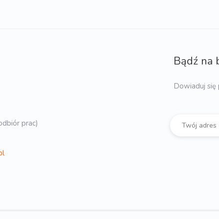
Bądź na 
Dowiaduj się 
dbiór prac)
pl