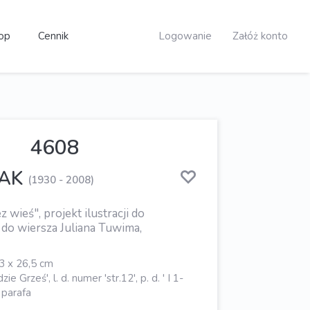
op
Cennik
Logowanie
Załóż konto
4608
SAK
(1930 - 2008)
z wieś", projekt ilustracji do
 do wiersza Juliana Tuwima,
3 x 26,5 cm
zie Grześ', l. d. numer 'str.12', p. d. ' I 1-
 parafa