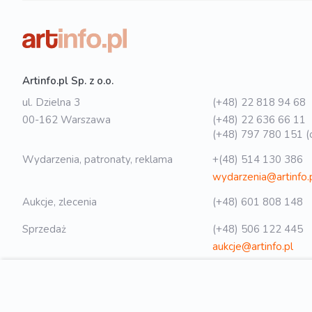
Artinfo.pl Sp. z o.o.
ul. Dzielna 3
(+48) 22 818 94 68
00-162 Warszawa
(+48) 22 636 66 11
(+48) 797 780 151 (o
Wydarzenia, patronaty, reklama
+(48) 514 130 386
wydarzenia@artinfo.
Aukcje, zlecenia
(+48) 601 808 148
Sprzedaż
(+48) 506 122 445
aukcje@artinfo.pl
Polityka prywatności
biuro@artinfo.pl