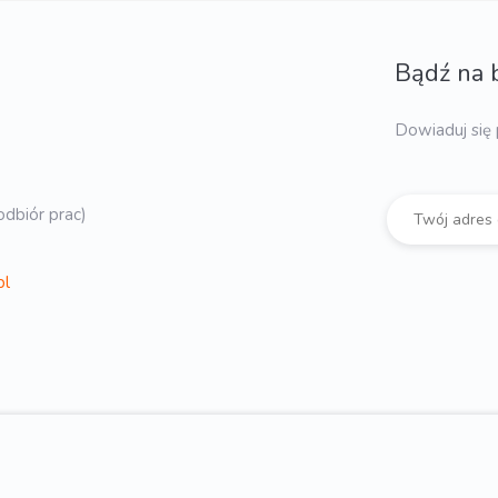
Bądź na 
Dowiaduj się 
dbiór prac)
pl