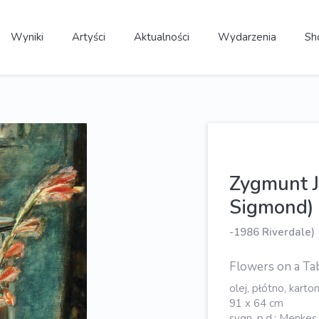
Wyniki
Artyści
Aktualności
Wydarzenia
Sh
Zygmunt J
Sigmond)
-1986 Riverdale)
Flowers on a Ta
olej, płótno, karto
91 x 64 cm
sygn. p.d.: Menkes