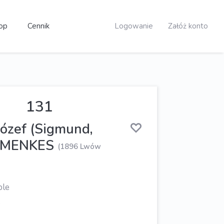
op
Cennik
Logowanie
Załóż konto
131
ózef (Sigmund,
 MENKES
(1896 Lwów
ble
n