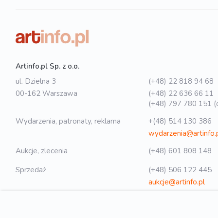
Artinfo.pl Sp. z o.o.
ul. Dzielna 3
(+48) 22 818 94 68
00-162 Warszawa
(+48) 22 636 66 11
(+48) 797 780 151 (o
Wydarzenia, patronaty, reklama
+(48) 514 130 386
wydarzenia@artinfo.
Aukcje, zlecenia
(+48) 601 808 148
Sprzedaż
(+48) 506 122 445
aukcje@artinfo.pl
Polityka prywatności
biuro@artinfo.pl