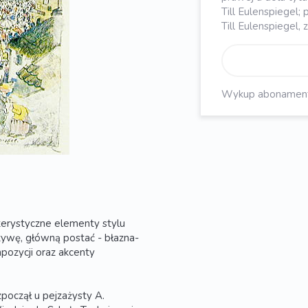
Till Eulenspiegel; 
Till Eulenspiegel, 
Wykup abonament, 
rystyczne elementy stylu
tywę, główną postać - błazna-
pozycji oraz akcenty
zpoczął u pejzażysty A.