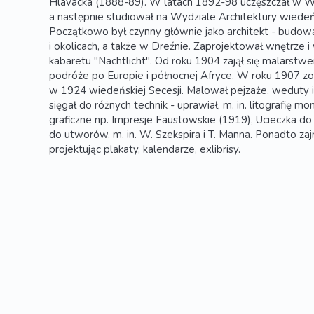
Hlavácka (1888-89). W latach 1892-98 uczęszczał w Wi
a następnie studiował na Wydziale Architektury wiedeń
Początkowo był czynny głównie jako architekt - budowa
i okolicach, a także w Dreźnie. Zaprojektował wnętrze
kabaretu "Nachtlicht". Od roku 1904 zajął się malarstwem
podróże po Europie i północnej Afryce. W roku 1907 z
w 1924 wiedeńskiej Secesji. Malował pejzaże, weduty i
sięgał do różnych technik - uprawiał, m. in. litografię mo
graficzne np. Impresje Faustowskie (1919), Ucieczka do 
do utworów, m. in. W. Szekspira i T. Manna. Ponadto za
projektując plakaty, kalendarze, exlibrisy.