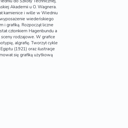
edniu do Szkoły Technicznej,
skiej Akademii u O. Wagnera.
ł kamienice i wille w Wiedniu
 i wyposażenie wiedeńskiego
 i grafiką. Rozpoczął liczne
ostał członkiem Hagenbundu a
 sceny rodzajowe. W grafice
notypię, algrafię. Tworzył cykle
Egiptu (1921) oraz ilustracje
jmował się grafiką użytkową