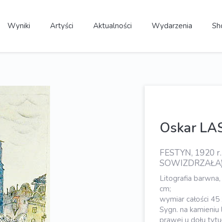
Wyniki
Artyści
Aktualności
Wydarzenia
Sh
Oskar LA
FESTYN, 1920 r
SOWIZDRZAŁA
Litografia barwna,
cm;
wymiar całości 45
Sygn. na kamieniu 
prawej u dołu tytuł