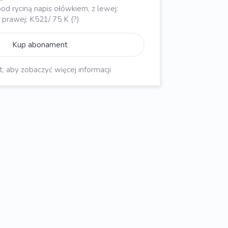
pod ryciną napis ołówkiem, z lewej:
z prawej: K521/ 75 K (?)
Kup abonament
aby zobaczyć więcej informacji