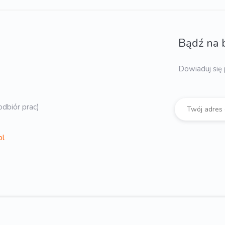
Bądź na 
Dowiaduj się 
dbiór prac)
pl