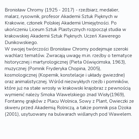
Bronisław Chromy (1925 - 2017) - rzeźbiarz, medalier,
malarz, rysownik, profesor Akademii Sztuk Pięknych w
Krakowie, członek Polskiej Akademii Umiejętności. Po
ukończeniu Liceum Sztuk Plastycznych rozpoczął studia w
krakowskiej Akademii Sztuk Pięknych. Uczeń Xawerego
Dunikowskiego.
W swojej twórczości Bronisław Chromy podejmuje szeroki
wachlarz tematów. Zwracają uwagę m.in. rzeźby o tematyce
historycznej i martyrologicznej (Pieta Oświęcimska, 1963),
muzycznej (Pomnik Fryderyka Chopina, 2005),
kosmologicznej (Kopernik, konstelacje i układy gwiezdne)
oraz animalistycznej. Wśród niezwykłych rzeźb i pomników,
które już na stałe wrosły w krakowski krajobraz z pewnością
wymienić należy Smoka Wawelskiego znad Wisły(1969),
Fontannę grajków z Placu Wolnica, Sowy z Plant, Owieczki ze
skweru przed Akademią Rolniczą, a także pomnik psa Dżoka
(2001), usytuowany na bulwarach wiślanych pod Wawelem.