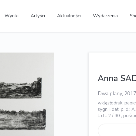
Wyniki
Artyści
Aktualności
Wydarzenia
Sh
Anna S
Dwa plany, 201
wklęsłodruk, papie
sygn. i dat. p. d.:
l. d .: 2 / 30 , po