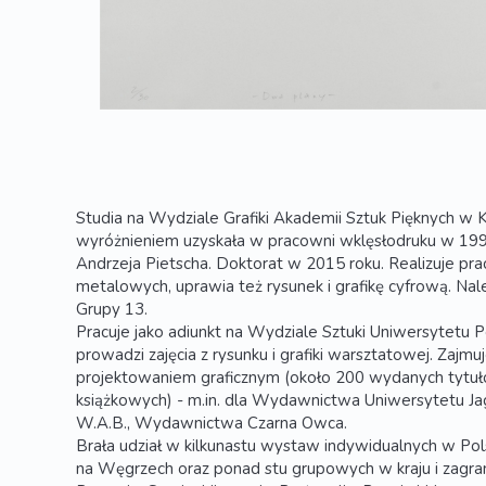
Studia na Wydziale Grafiki Akademii Sztuk Pięknych w 
wyróżnieniem uzyskała w pracowni wklęsłodruku w 1998
Andrzeja Pietscha. Doktorat w 2015 roku. Realizuje prac
metalowych, uprawia też rysunek i grafikę cyfrową. Nale
Grupy 13.
Pracuje jako adiunkt na Wydziale Sztuki Uniwersytetu
prowadzi zajęcia z rysunku i grafiki warsztatowej. Zajmu
projektowaniem graficznym (około 200 wydanych tytu
książkowych) - m.in. dla Wydawnictwa Uniwersytetu J
W.A.B., Wydawnictwa Czarna Owca.
Brała udział w kilkunastu wystaw indywidualnych w Polsce
na Węgrzech oraz ponad stu grupowych w kraju i zagrani