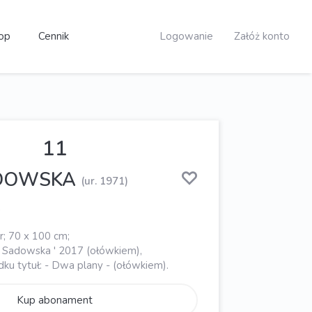
op
Cennik
Logowanie
Załóż konto
11
ADOWSKA
(ur. 1971)
7
r; 70 x 100 cm;
 A. Sadowska ' 2017 (ołówkiem),
środku tytuł: - Dwa plany - (ołówkiem).
Kup abonament