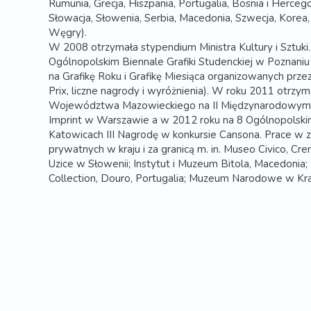
Rumunia, Grecja, Hiszpania, Portugalia, Bosnia i Hercego
Słowacja, Słowenia, Serbia, Macedonia, Szwecja, Korea,
Węgry).
W 2008 otrzymała stypendium Ministra Kultury i Sztuki.
Ogólnopolskim Biennale Grafiki Studenckiej w Poznaniu
na Grafikę Roku i Grafikę Miesiąca organizowanych pr
Prix, liczne nagrody i wyróżnienia). W roku 2011 otrzy
Województwa Mazowieckiego na II Międzynarodowym Tr
Imprint w Warszawie a w 2012 roku na 8 Ogólnopolskim 
Katowicach III Nagrodę w konkursie Cansona. Prace w zbi
prywatnych w kraju i za granicą m. in. Museo Civico, Cr
Uzice w Słowenii; Instytut i Muzeum Bitola, Macedoni
Collection, Douro, Portugalia; Muzeum Narodowe w Kr