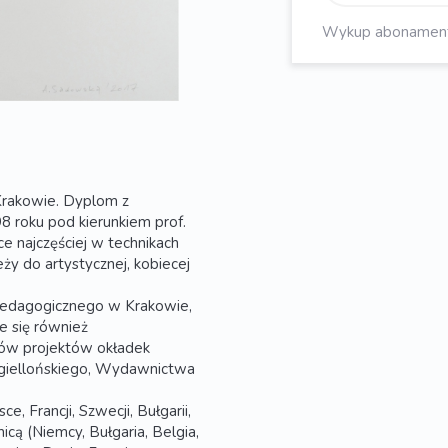
Wykup abonament, 
Krakowie. Dyplom z
 roku pod kierunkiem prof.
e najczęściej w technikach
ży do artystycznej, kobiecej
 Pedagogicznego w Krakowie,
je się również
łów projektów okładek
agiellońskiego, Wydawnictwa
, Francji, Szwecji, Bułgarii,
cą (Niemcy, Bułgaria, Belgia,