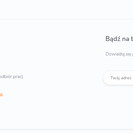
Bądź na 
Dowiaduj się 
dbiór prac)
pl