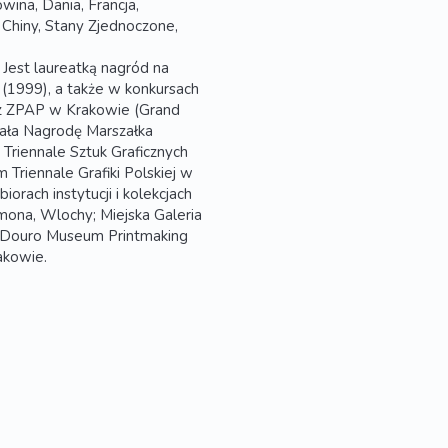
wina, Dania, Francja,
 Chiny, Stany Zjednoczone,
 Jest laureatką nagród na
 (1999), a także w konkursach
zez ZPAP w Krakowie (Grand
mała Nagrodę Marszałka
iennale Sztuk Graficznych
Triennale Grafiki Polskiej w
orach instytucji i kolekcjach
emona, Wlochy; Miejska Galeria
a; Douro Museum Printmaking
akowie.