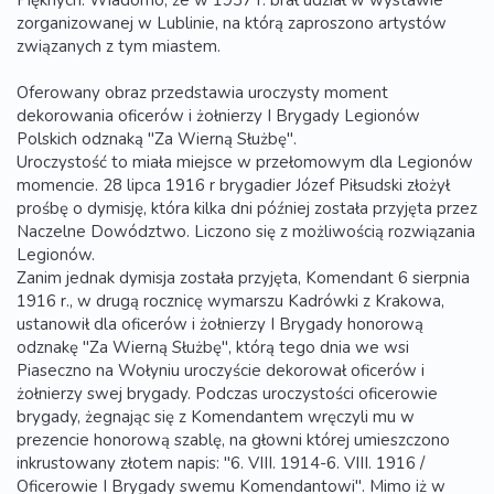
Pięknych. Wiadomo, że w 1937 r. brał udział w wystawie
zorganizowanej w Lublinie, na którą zaproszono artystów
związanych z tym miastem.
Oferowany obraz przedstawia uroczysty moment
dekorowania oficerów i żołnierzy I Brygady Legionów
Polskich odznaką "Za Wierną Służbę".
Uroczystość to miała miejsce w przełomowym dla Legionów
momencie. 28 lipca 1916 r brygadier Józef Piłsudski złożył
prośbę o dymisję, która kilka dni później została przyjęta przez
Naczelne Dowództwo. Liczono się z możliwością rozwiązania
Legionów.
Zanim jednak dymisja została przyjęta, Komendant 6 sierpnia
1916 r., w drugą rocznicę wymarszu Kadrówki z Krakowa,
ustanowił dla oficerów i żołnierzy I Brygady honorową
odznakę "Za Wierną Służbę", którą tego dnia we wsi
Piaseczno na Wołyniu uroczyście dekorował oficerów i
żołnierzy swej brygady. Podczas uroczystości oficerowie
brygady, żegnając się z Komendantem wręczyli mu w
prezencie honorową szablę, na głowni której umieszczono
inkrustowany złotem napis: "6. VIII. 1914-6. VIII. 1916 /
Oficerowie I Brygady swemu Komendantowi". Mimo iż w