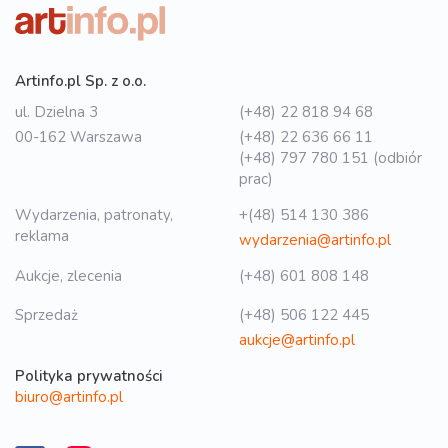
Artinfo.pl Sp. z o.o.
ul. Dzielna 3
(+48) 22 818 94 68
00-162 Warszawa
(+48) 22 636 66 11
(+48) 797 780 151 (odbiór
prac)
Wydarzenia, patronaty,
+(48) 514 130 386
reklama
wydarzenia@artinfo.pl
Aukcje, zlecenia
(+48) 601 808 148
Sprzedaż
(+48) 506 122 445
aukcje@artinfo.pl
Polityka prywatności
biuro@artinfo.pl