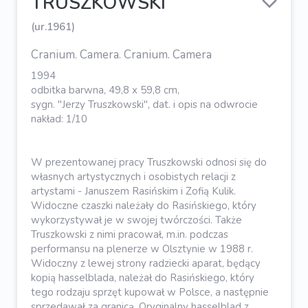
TRUSZKOWSKI
(ur.1961)
Cranium. Camera. Cranium. Camera
1994
odbitka barwna, 49,8 x 59,8 cm,
sygn. "Jerzy Truszkowski", dat. i opis na odwrocie
nakład: 1/10
W prezentowanej pracy Truszkowski odnosi się do
własnych artystycznych i osobistych relacji z
artystami - Januszem Rasińskim i Zofią Kulik.
Widoczne czaszki należały do Rasińskiego, który
wykorzystywał je w swojej twórczości. Także
Truszkowski z nimi pracował, m.in. podczas
performansu na plenerze w Olsztynie w 1988 r.
Widoczny z lewej strony radziecki aparat, będący
kopią hasselblada, należał do Rasińskiego, który
tego rodzaju sprzęt kupował w Polsce, a następnie
sprzedawał za granicą. Oryginalny hasselblad z