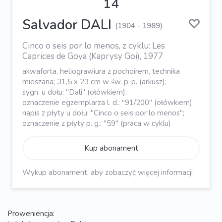
14
Salvador DALI
(1904 - 1989)
Cinco o seis por lo menos, z cyklu: Les
Caprices de Goya (Kaprysy Goi), 1977
akwaforta, heliograwiura z pochoirem, technika
mieszana; 31,5 x 23 cm w św. p-p. (arkusz);
sygn. u dołu: "Dali" (ołówkiem);
oznaczenie egzemplarza l. d.: "91/200" (ołówkiem);
napis z płyty u dołu: "Cinco o seis por lo menos";
oznaczenie z płyty p. g.: "59" (praca w cyklu)
Kup abonament
Wykup abonament, aby zobaczyć więcej informacji
Proweniencja: