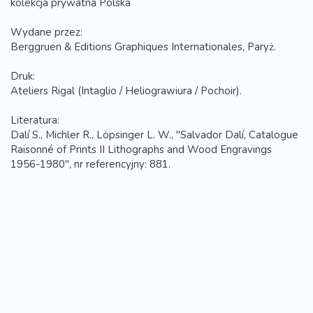
kolekcja prywatna Polska
Wydane przez:
Berggruen & Editions Graphiques Internationales, Paryż.
Druk:
Ateliers Rigal (Intaglio / Heliograwiura / Pochoir).
Literatura:
Dalí S., Michler R., Löpsinger L. W., "Salvador Dalí, Catalogue
Raisonné of Prints II Lithographs and Wood Engravings
1956-1980", nr referencyjny: 881.