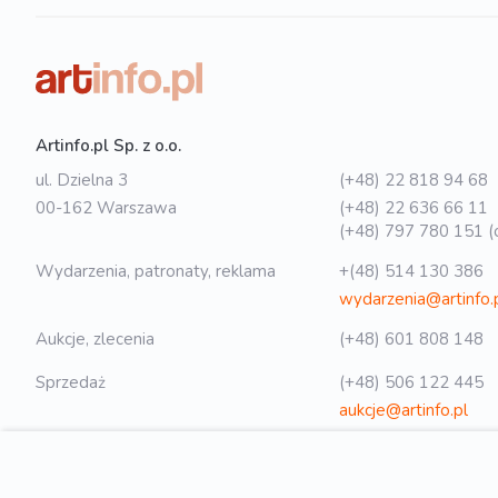
Artinfo.pl Sp. z o.o.
ul. Dzielna 3
(+48) 22 818 94 68
00-162 Warszawa
(+48) 22 636 66 11
(+48) 797 780 151 (o
Wydarzenia, patronaty, reklama
+(48) 514 130 386
wydarzenia@artinfo.
Aukcje, zlecenia
(+48) 601 808 148
Sprzedaż
(+48) 506 122 445
aukcje@artinfo.pl
Polityka prywatności
biuro@artinfo.pl