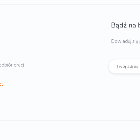
Bądź na 
Dowiaduj się 
dbiór prac)
pl