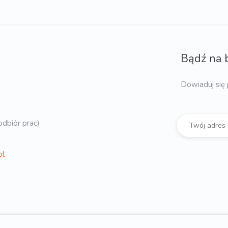
Bądź na 
Dowiaduj się 
dbiór prac)
pl