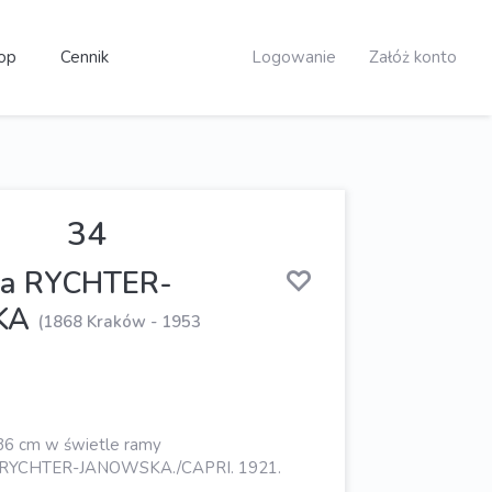
op
Cennik
Logowanie
Załóż konto
34
wa RYCHTER-
KA
(1868 Kraków - 1953
× 36 cm w świetle ramy
.: B. RYCHTER-JANOWSKA./CAPRI. 1921.