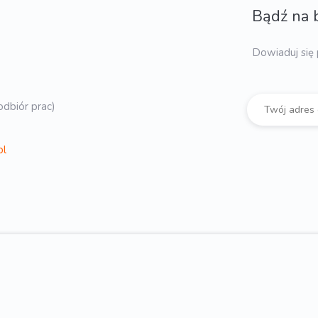
Bądź na 
Dowiaduj się 
dbiór prac)
pl