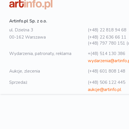
Artinfo.pl Sp. z o.o.
ul. Dzielna 3
(+48) 22 818 94 68
00-162 Warszawa
(+48) 22 636 66 11
(+48) 797 780 151 (o
Wydarzenia, patronaty, reklama
+(48) 514 130 386
wydarzenia@artinfo.
Aukcje, zlecenia
(+48) 601 808 148
Sprzedaż
(+48) 506 122 445
aukcje@artinfo.pl
Polityka prywatności
biuro@artinfo.pl