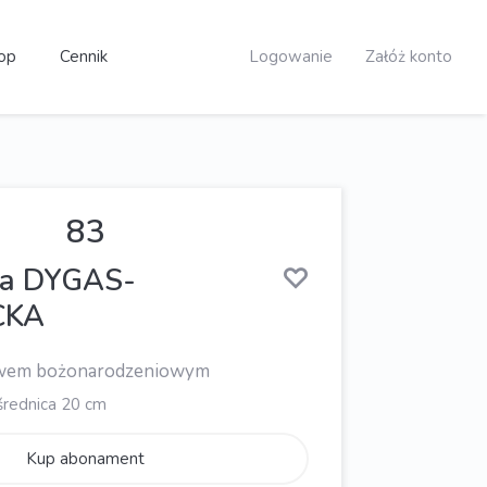
op
Cennik
Logowanie
Załóż konto
83
ta DYGAS-
CKA
wem bożonarodzeniowym
średnica 20 cm
Kup abonament